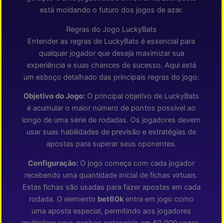
está moldando o futuro dos jogos de azar.
Regras do Jogo LuckyBats
Entender as regras de LuckyBats é essencial para
qualquer jogador que deseja maximizar sua
experiência e suas chances de sucesso. Aqui está
um esboço detalhado das principais regras do jogo:
Objetivo do Jogo:
O principal objetivo de LuckyBats
é acumular o maior número de pontos possível ao
longo de uma série de rodadas. Os jogadores devem
usar suas habilidades de previsão e estratégias de
apostas para superar seus oponentes.
Configuração:
O jogo começa com cada jogador
recebendo uma quantidade inicial de fichas virtuais.
Estas fichas são usadas para fazer apostas em cada
rodada. O elemento
bet60k
entra em jogo como
uma aposta especial, permitindo aos jogadores