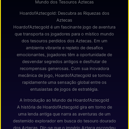
Mundo dos Tesouros Aztecas
HoardofAztecgold: Descubra as Riquezas dos
Aztecas
HoardofAztecgold é um fascinante jogo de aventura
que transporta os jogadores para o místico mundo
dos tesouros perdidos dos Aztecas. Em um
ambiente vibrante e repleto de desafios
emocionantes, jogadores têm a oportunidade de
desvendar segredos antigos e desfrutar de
recompensas generosas. Com sua inovadora
mecânica de jogo, HoardofAztecgold se tornou
rapidamente uma sensação global entre os
entusiastas de jogos de estratégia.
A Introdução ao Mundo de HoardofAztecgold
A história de HoardofAztecgold gira em torno de
uma lenda antiga que narra as aventuras de um
destemido explorador em busca do tesouro dourado
dos Aztecas. Diz-se que o império Azteca escondeu