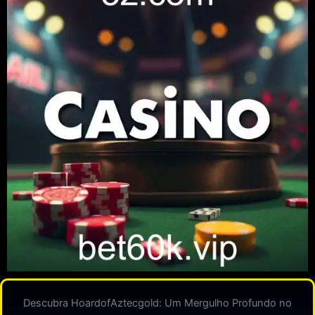
Descubra HoardofAztecgold: Um Mergulho Profundo no