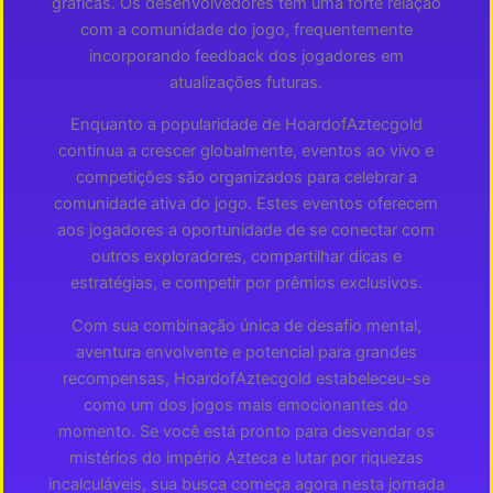
gráficas. Os desenvolvedores têm uma forte relação
com a comunidade do jogo, frequentemente
incorporando feedback dos jogadores em
atualizações futuras.
Enquanto a popularidade de HoardofAztecgold
continua a crescer globalmente, eventos ao vivo e
competições são organizados para celebrar a
comunidade ativa do jogo. Estes eventos oferecem
aos jogadores a oportunidade de se conectar com
outros exploradores, compartilhar dicas e
estratégias, e competir por prêmios exclusivos.
Com sua combinação única de desafio mental,
aventura envolvente e potencial para grandes
recompensas, HoardofAztecgold estabeleceu-se
como um dos jogos mais emocionantes do
momento. Se você está pronto para desvendar os
mistérios do império Azteca e lutar por riquezas
incalculáveis, sua busca começa agora nesta jornada