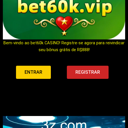
Bem-vindo ao bet60k CASINO! Registre-se agora para reivindicar
seu bônus grátis de R$888!
ENTRAR
REGISTRAR