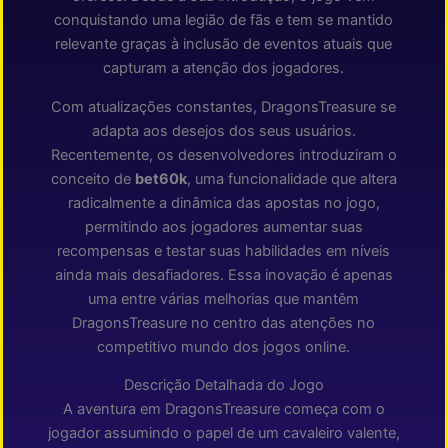
conquistando uma legião de fãs e tem se mantido
relevante graças à inclusão de eventos atuais que
capturam a atenção dos jogadores.
Com atualizações constantes, DragonsTreasure se
adapta aos desejos dos seus usuários.
Recentemente, os desenvolvedores introduziram o
conceito de
bet60k
, uma funcionalidade que altera
radicalmente a dinâmica das apostas no jogo,
permitindo aos jogadores aumentar suas
recompensas e testar suas habilidades em níveis
ainda mais desafiadores. Essa inovação é apenas
uma entre várias melhorias que mantêm
DragonsTreasure no centro das atenções no
competitivo mundo dos jogos online.
Descrição Detalhada do Jogo
A aventura em DragonsTreasure começa com o
jogador assumindo o papel de um cavaleiro valente,