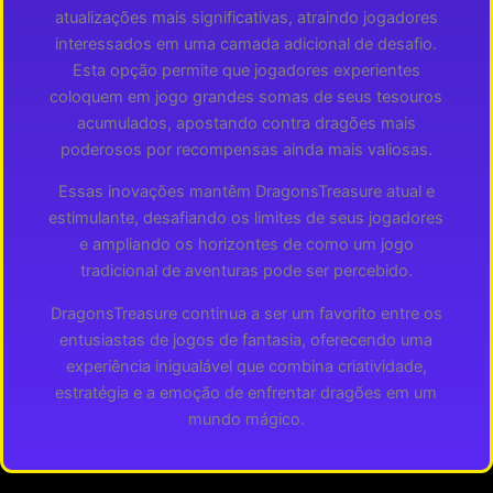
atualizações mais significativas, atraindo jogadores
interessados em uma camada adicional de desafio.
Esta opção permite que jogadores experientes
coloquem em jogo grandes somas de seus tesouros
acumulados, apostando contra dragões mais
poderosos por recompensas ainda mais valiosas.
Essas inovações mantêm DragonsTreasure atual e
estimulante, desafiando os limites de seus jogadores
e ampliando os horizontes de como um jogo
tradicional de aventuras pode ser percebido.
DragonsTreasure continua a ser um favorito entre os
entusiastas de jogos de fantasia, oferecendo uma
experiência inigualável que combina criatividade,
estratégia e a emoção de enfrentar dragões em um
mundo mágico.