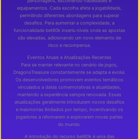
personagens, escolhendo habilidades e
equipamentos. Cada escolha afeta a jogabilidade,
permitindo diferentes abordagens para superar
desafios. Para aumentar a complexidade, a
funcionalidade bet60k inseriu níveis onde as apostas
são elevadas, adicionando um novo elemento de
risco e recompensa.
Eventos Atuais e Atualizações Recentes
Para se manter relevante no cenário de jogos,
DragonsTreasure constantemente se adapta e evolui.
Os desenvolvedores promovem eventos temáticos
vinculados a datas comemorativas e atualidades,
mantendo a experiência sempre renovada. Essas
atualizações geralmente introduzem novos desafios
e masmorras limitados por tempo, incentivando os
jogadores a retornarem e explorarem novas partes
do mundo.
A introdução do recurso bet60k é uma das